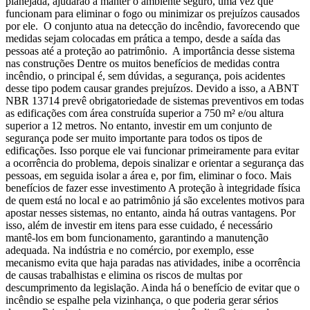
planejada, ajudarão a manter o ambiente seguro, uma vez que
funcionam para eliminar o fogo ou minimizar os prejuízos causados
por ele. O conjunto atua na detecção do incêndio, favorecendo que
medidas sejam colocadas em prática a tempo, desde a saída das
pessoas até a proteção ao patrimônio. A importância desse sistema
nas construções Dentre os muitos benefícios de medidas contra
incêndio, o principal é, sem dúvidas, a segurança, pois acidentes
desse tipo podem causar grandes prejuízos. Devido a isso, a ABNT
NBR 13714 prevê obrigatoriedade de sistemas preventivos em todas
as edificações com área construída superior a 750 m² e/ou altura
superior a 12 metros. No entanto, investir em um conjunto de
segurança pode ser muito importante para todos os tipos de
edificações. Isso porque ele vai funcionar primeiramente para evitar
a ocorrência do problema, depois sinalizar e orientar a segurança das
pessoas, em seguida isolar a área e, por fim, eliminar o foco. Mais
benefícios de fazer esse investimento A proteção à integridade física
de quem está no local e ao patrimônio já são excelentes motivos para
apostar nesses sistemas, no entanto, ainda há outras vantagens. Por
isso, além de investir em itens para esse cuidado, é necessário
mantê-los em bom funcionamento, garantindo a manutenção
adequada. Na indústria e no comércio, por exemplo, esse
mecanismo evita que haja paradas nas atividades, inibe a ocorrência
de causas trabalhistas e elimina os riscos de multas por
descumprimento da legislação. Ainda há o benefício de evitar que o
incêndio se espalhe pela vizinhança, o que poderia gerar sérios