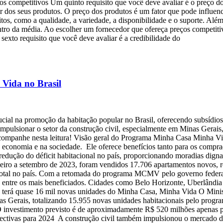
eços competitivos Um quinto requisito que você deve avaliar é o preço
alor dos seus produtos. O preço dos produtos é um fator que pode influen
itos, como a qualidade, a variedade, a disponibilidade e o suporte. Além
 dentro da média. Ao escolher um fornecedor que ofereça preços competi
sexto requisito que você deve avaliar é a credibilidade do
Vida no Brasil
a promoção da habitação popular no Brasil, oferecendo subsídios e t
pulsionar o setor da construção civil, especialmente em Minas Gerais
 acompanhe nesta leitura! Visão geral do Programa Minha Casa Minha 
o na economia e na sociedade. Ele oferece benefícios tanto para os comp
ução do déficit habitacional no país, proporcionando moradias dignas 
neiro a setembro de 2023, foram vendidos 17.706 apartamentos novos, 
 total no país. Com a retomada do programa MCMV pelo governo federa
tá entre os mais beneficiados. Cidades como Belo Horizonte, Uberlândi
s terá quase 16 mil novas unidades do Minha Casa, Minha Vida O Minis
s Gerais, totalizando 15.955 novas unidades habitacionais pelo prog
 O investimento previsto é de aproximadamente R$ 520 milhões apenas p
rspectivas para 2024 A construção civil também impulsionou o mercado 