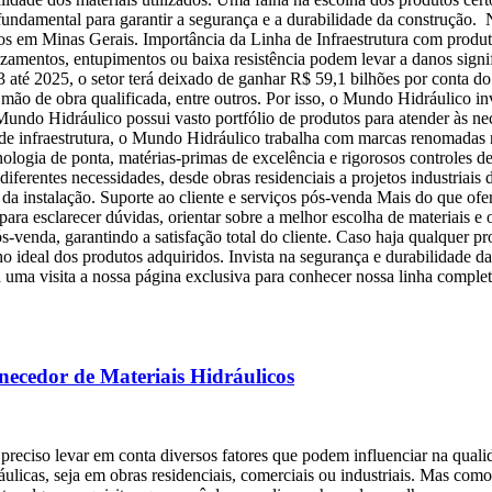
 é fundamental para garantir a segurança e a durabilidade da construção
os em Minas Gerais. Importância da Linha de Infraestrutura com produto
zamentos, entupimentos ou baixa resistência podem levar a danos signi
023 até 2025, o setor terá deixado de ganhar R$ 59,1 bilhões por conta 
e mão de obra qualificada, entre outros. Por isso, o Mundo Hidráulico 
undo Hidráulico possui vasto portfólio de produtos para atender às ne
a de infraestrutura, o Mundo Hidráulico trabalha com marcas renomadas
ologia de ponta, matérias-primas de excelência e rigorosos controles 
iferentes necessidades, desde obras residenciais a projetos industriais
a da instalação. Suporte ao cliente e serviços pós-venda Mais do que o
para esclarecer dúvidas, orientar sobre a melhor escolha de materiais 
s-venda, garantindo a satisfação total do cliente. Caso haja qualquer 
ho ideal dos produtos adquiridos. Invista na segurança e durabilidade 
uma visita a nossa página exclusiva para conhecer nossa linha completa
necedor de Materiais Hidráulicos
preciso levar em conta diversos fatores que podem influenciar na qualida
ulicas, seja em obras residenciais, comerciais ou industriais. Mas como