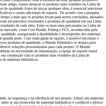
. Neste artigo, vamos destacar os produtos mais vendidos da Linha de
s de qualidade Antes de iniciar qualquer obra, é essencial selecionar
ficativos e custos adicionais de reparos. De acordo com a pesquisa
do tempo a mais que os projetos levam para serem concluídos, atrasados
investe em parceiros renomados e produtos de qualidade em sua Linha
cessidades de cada obra. Entre os itens mais procurados na Linha de
 no mercado, como Corr Plastik, Polierg e FGS, reconhecidas pela
de qualidade, assegurando a durabilidade e desempenho dos materiais
 de grande porte. Com vasta gama de opções, é possível encontrar o
ferecer produtos de qualidade, o Mundo Hidráulico se destaca pelo
e oferecer soluções personalizadas para cada projeto. O Mundo
problema ou necessidade de manutenção, a equipe de suporte estará
da sua construção com os produtos mais vendidos da Linha de
 de materiais hidráulicos.
de, na segurança e na eficiência do seu projeto. Afinal, tais materiais
 saber se um fornecedor de materiais hidráulicos é confiável e oferece