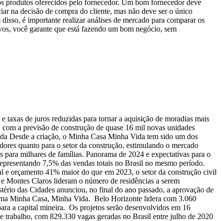
 dos produtos oferecidos pelo fornecedor. Um bom fornecedor deve
ciar na decisão de compra do cliente, mas não deve ser o único
 disso, é importante realizar análises de mercado para comparar os
tivos, você garante que está fazendo um bom negócio, sem
axas de juros reduzidas para tornar a aquisição de moradias mais
, com a previsão de construção de quase 16 mil novas unidades
Vida Desde a criação, o Minha Casa Minha Vida tem sido um dos
radores quanto para o setor da construção, estimulando o mercado
para milhares de famílias. Panorama de 2024 e expectativas para o
representando 7,5% das vendas totais no Brasil no mesmo período.
l e orçamento 41% maior do que em 2023, o setor da construção civil
a e Montes Claros lideram o número de residências a serem
tério das Cidades anunciou, no final do ano passado, a aprovação de
rama Minha Casa, Minha Vida. Belo Horizonte lidera com 3.060
ara a capital mineira. Os projetos serão desenvolvidos em 16
de trabalho, com 829.330 vagas geradas no Brasil entre julho de 2020