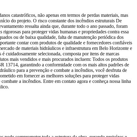
anos catastróficos, não apenas em termos de perdas materiais, mas
nício do projeto. O risco constante dos incêndios estruturais De
vantamento ressalta ainda que, durante todo o ano passado, foram
s rigorosas para proteger vidas humanas e propriedades contra essa
dequados ou de baixa qualidade, falta de manutenção periódica dos
mportante contar com produtos de qualidade e fornecedores confiáveis
rcado de materiais hidráulicos e infraestrutura em Belo Horizonte e
s é cuidadosamente selecionada, composta por itens de marcas
dutos mais vendidos e mais procurados incluem: Todos os produtos
 13714, garantindo a conformidade com os mais altos padrões de
ráulico para a prevenção e combate a incêndios, você desfruta de
rometido em fornecer as melhores soluções para proteger vidas
e combate a incêndios. Entre em contato agora e conheça nossa linha
lico.
os pode comprometer toda a estrutura da obra, gerando prejuízos e