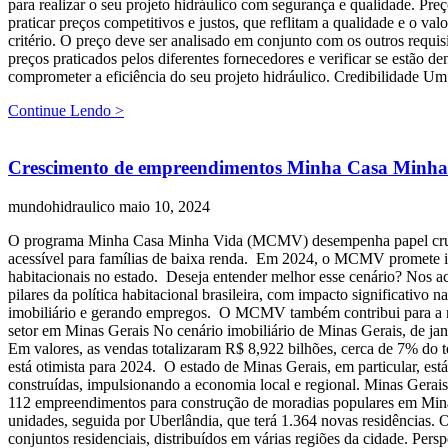
para realizar o seu projeto hidráulico com segurança e qualidade. Pr
praticar preços competitivos e justos, que reflitam a qualidade e o v
critério. O preço deve ser analisado em conjunto com os outros requis
preços praticados pelos diferentes fornecedores e verificar se estão
comprometer a eficiência do seu projeto hidráulico. Credibilidade Um 
Continue Lendo >
Crescimento de empreendimentos Minha Casa Minha 
mundohidraulico
maio 10, 2024
O programa Minha Casa Minha Vida (MCMV) desempenha papel crucial n
acessível para famílias de baixa renda. Em 2024, o MCMV promete im
habitacionais no estado. Deseja entender melhor esse cenário? Nos
pilares da política habitacional brasileira, com impacto significativ
imobiliário e gerando empregos. O MCMV também contribui para a red
setor em Minas Gerais No cenário imobiliário de Minas Gerais, de ja
Em valores, as vendas totalizaram R$ 8,922 bilhões, cerca de 7% do
está otimista para 2024. O estado de Minas Gerais, em particular, es
construídas, impulsionando a economia local e regional. Minas Gerai
112 empreendimentos para construção de moradias populares em Mina
unidades, seguida por Uberlândia, que terá 1.364 novas residências.
conjuntos residenciais, distribuídos em várias regiões da cidade. Pe