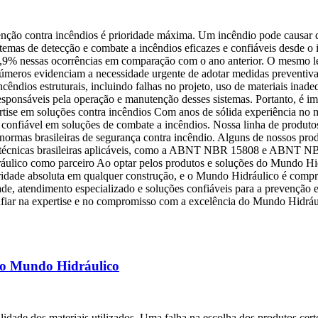
nção contra incêndios é prioridade máxima. Um incêndio pode causar d
temas de detecção e combate a incêndios eficazes e confiáveis desde o i
8,9% nessas ocorrências em comparação com o ano anterior. O mesmo le
s números evidenciam a necessidade urgente de adotar medidas preventiva
ncêndios estruturais, incluindo falhas no projeto, uso de materiais ina
responsáveis pela operação e manutenção desses sistemas. Portanto, é i
ise em soluções contra incêndios Com anos de sólida experiência no me
 confiável em soluções de combate a incêndios. Nossa linha de produto
ormas brasileiras de segurança contra incêndio. Alguns de nossos pro
 técnicas brasileiras aplicáveis, como a ABNT NBR 15808 e ABNT NBR
áulico como parceiro Ao optar pelos produtos e soluções do Mundo Hid
ioridade absoluta em qualquer construção, e o Mundo Hidráulico é comp
de, atendimento especializado e soluções confiáveis para a prevenção 
nfiar na expertise e no compromisso com a excelência do Mundo Hidráu
 do Mundo Hidráulico
lidade dos materiais utilizados. Uma falha na escolha dos produtos cert