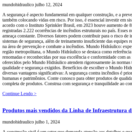
mundohidraulico
julho 12, 2024
A segurança é aspecto fundamental em qualquer construção, e a preve
também colocando vidas em risco. Por isso, é essencial investir em sis
acordo com o Instituto Sprinkler Brasil, em 2023 houve aumento de 
registradas 2.222 ocorrências de incêndios estruturais no país. Esse
ameaça constante. Diversos fatores podem contribuir para o risco de i
sistemas de segurança, além de treinamento insuficiente das equipes 
na área de prevenção e combate a incêndios. Mundo Hidráulico: expert
região metropolitana, o Mundo Hidráulico se destaca como referência
renomadas e reconhecidas por sua excelência e conformidade com as n
oferecidos pelo Mundo Hidráulico atendem rigorosamente às normas
qualidade e segurança exigidos. Benefícios de escolher o Mundo Hidr
diversas vantagens significativas: A segurança contra incêndios é pr
humanas e patrimônios. Conte conosco para obter produtos de qualida
completa de produtos. Construa com segurança e tranquilidade ao co
Continue Lendo >
Produtos mais vendidos da Linha de Infraestrutura
mundohidraulico
julho 1, 2024
A construção civil é um setor que demanda atenção aos detalhes e qua