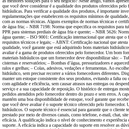
as melhores soluções para o seu negócio? Neste artigo, vamos apresent
que você deve considerar é a qualidade dos produtos oferecidos pelo f
hidráulicas. Para verificar a qualidade dos produtos, é importante in
regulamentações que estabelecem os requisitos mínimos de qualidade,
com as normas técnicas. Alguns exemplos de normas técnicas e certifi
de água fria; – NBR 7198: Norma que especifica os requisitos para t
PPR para sistemas prediais de água fria e quente; – NBR 5626: Norma q
água quente; – ISO 9001: Certificação internacional que atesta que o
requisitos técnicos e legais; – ABNT: Certificação nacional que atest
qualidade, você garante que está adquirindo bons materiais hidráulic
avaliar é a gama de produtos oferecidos pelo fornecedor. Um bom forn
materiais hidráulicos que um fornecedor deve disponibilizar são: – 
cisternas e reservatórios; – Bombas d’água, pressurizadores e aquecedor
ralos e grelhas; – Colas, adesivos, vedações e ferramentas. Ao escolh
hidráulico, sem precisar recorrer a vários fornecedores diferentes. D
manter um estoque consistente dos seus produtos, evitando a falta ou
com agilidade e eficiência, sem causar atrasos nas entregas ou desperdí
serviço e a sua capacidade de reposição. O histórico de entregas mos
pedidos atendidos pelo fornecedor dentro do prazo e sem erros. A ca
mantém uma boa disponibilidade de estoque, você garante que receberá
que você deve avaliar é o suporte técnico oferecido pelo fornecedor. 
hidráulicos. O suporte técnico é essencial para garantir que o cliente 
prestado por meio de diversos canais, como telefone, e-mail, chat, site 
eficácia. A qualificação indica o nível de conhecimento e experiência 
suporte. A eficácia indica a capacidade do suporte em resolver as dú