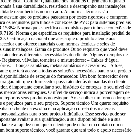
rceiro ideal. Confira! Qualidade dos produtos O primeiro requisito
ionada à sua durabilidade, resistência e desempenho nas instalações
qualidade reconhecidas no mercado. As normas técnicas são
ue atestam que os produtos passaram por testes rigorosos e cumprem
ca os requisitos para tubos e conexões de PVC para sistemas prediais
 15884: Norma que especifica os requisitos para tubos e conexões de
R 7199: Norma que especifica os requisitos para instalação predial de
O: Certificação nacional que atesta que o produto atende aos
rnecedor que oferece materiais com normas técnicas e selos de
às suas instalações. Gama de produtos Outro requisito que você deve
a atender às diferentes necessidades do cliente. Alguns exemplos de
egistros, válvulas, torneiras e misturadores; – Caixas d’água,
ios; – Louças sanitárias, metais sanitários e acessórios; – Sifões,
te que terá acesso a todas as soluções necessárias para o seu projeto
é a disponibilidade de estoque do fornecedor. Um bom fornecedor deve
para garantir que o fornecedor possa atender às demandas do cliente
dor, é importante consultar o seu histórico de entregas, o seu nível de
as mercadorias entregues. O nível de serviço indica a porcentagem de
ue repor os seus produtos no estoque. Ao escolher um fornecedor que
 e prejuízos para o seu projeto. Suporte técnico Um quarto requisito
iar o cliente na escolha e na aplicação correta dos materiais
s personalizadas para o seu projeto hidráulico. Esse serviço pode ser
mportante avaliar a sua qualificação, a sua disponibilidade e a sua
ilidade e a rapidez com que o cliente pode entrar em contato com o
um bom suporte técnico, você garante que terá todo o apoio necessário