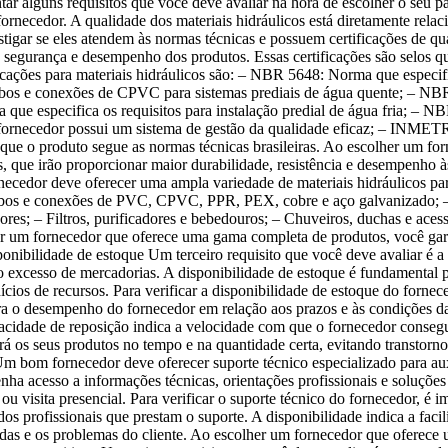
ar alguns requisitos que você deve avaliar na hora de escolher o seu pa
ornecedor. A qualidade dos materiais hidráulicos está diretamente relac
vestigar se eles atendem às normas técnicas e possuem certificações de 
 segurança e desempenho dos produtos. Essas certificações são selos q
cações para materiais hidráulicos são: – NBR 5648: Norma que especifi
ubos e conexões de CPVC para sistemas prediais de água quente; – NBR
ue especifica os requisitos para instalação predial de água fria; – NB
 fornecedor possui um sistema de gestão da qualidade eficaz; – INMETR
a que o produto segue as normas técnicas brasileiras. Ao escolher um fo
os, que irão proporcionar maior durabilidade, resistência e desempenho 
ecedor deve oferecer uma ampla variedade de materiais hidráulicos par
Tubos e conexões de PVC, CPVC, PPR, PEX, cobre e aço galvanizado; – R
es; – Filtros, purificadores e bebedouros; – Chuveiros, duchas e acessór
er um fornecedor que oferece uma gama completa de produtos, você garan
isponibilidade de estoque Um terceiro requisito que você deve avaliar 
 o excesso de mercadorias. A disponibilidade de estoque é fundamental 
cios de recursos. Para verificar a disponibilidade de estoque do fornece
tra o desempenho do fornecedor em relação aos prazos e às condições d
pacidade de reposição indica a velocidade com que o fornecedor conseg
 os seus produtos no tempo e na quantidade certa, evitando transtornos
Um bom fornecedor deve oferecer suporte técnico especializado para auxil
tenha acesso a informações técnicas, orientações profissionais e soluçõe
ou visita presencial. Para verificar o suporte técnico do fornecedor, é i
dos profissionais que prestam o suporte. A disponibilidade indica a fac
vidas e os problemas do cliente. Ao escolher um fornecedor que oferece 