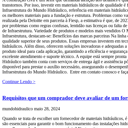
transtornos. Por isso, investir em materiais hidráulicos de qualidade
Infraestrutura do Mundo Hidráulico, referência em materiais hidráulic
os melhores materiais para a fundação e estrutura. Problemas como va
realizada pela Deloitte em parceria à Fiesp, a estimativa é que, de 2
por problemas como regras confusas, lentidão nas licenças ou falta d
de Infraestrutura. Variedade de produtos e modelos mais vendidos O M
Infraestrutura, destacam-se: Benefícios das marcas parceiras Na linh
qualidade superior de seus produtos. Essas empresas investem em tecn
hidráulicos. Além disso, oferecem soluções inovadoras e adequadas a d
produto ideal para cada aplicação, garantindo a eficiência e seguranç
excelente atendimento e suporte técnico. A equipe está sempre pronta 
Hidráulico também conta com serviços de entrega ágil e assistência pó
disponível para prestar o auxílio necessário, assegurando o desempen
Infraestrutura do Mundo Hidráulico. Entre em contato conosco e faça 
Continue Lendo >
Requisitos que um comprador deve avaliar de um for
mundohidraulico
maio 28, 2024
Quando se trata de escolher um fornecedor de materiais hidráulicos, é 
são essenciais para garantir o bom funcionamento das instalações hidrá