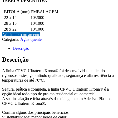
TABELA DESCRITIVA
BITOLA (mm)
EMBALAGEM
22 x 15
10/2000
28 x 15
10/1000
28 x 22
10/1000
Adicionar o orçamento
Categoria:
Água quente
Descrição
Descrição
A linha CPVC Ultraterm Krona® foi desenvolvida atendendo
rigorosos testes, garantindo qualidade, segurança e alta resistência à
temperaturas de até 70°C.
Segura, prática e completa, a linha CPVC Ultraterm Krona® é a
opção ideal todo tipo de projeto residencial ou comercial.
A sua instalação é feita através da soldagem com Adesivo Plástico
CPVC Ultraterm Krona®.
Confira alguns dos principais benefícios:
Sustentabilidade: menor perda de calor;