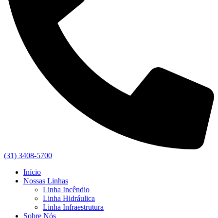
(31) 3408-5700
Início
Nossas Linhas
Linha Incêndio
Linha Hidráulica
Linha Infraestrutura
Sobre Nós