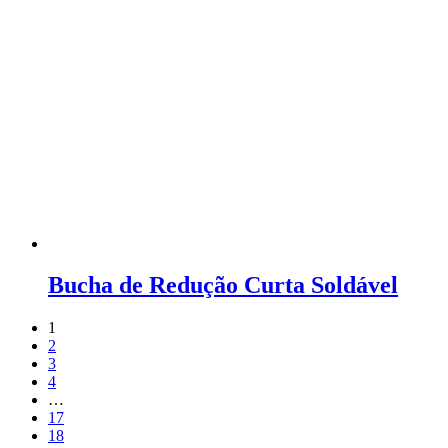
Bucha de Redução Curta Soldável
1
2
3
4
…
17
18