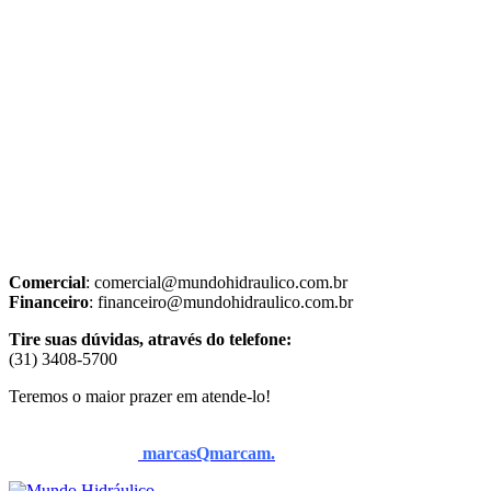
Comercial
: comercial@mundohidraulico.com.br
Financeiro
: financeiro@mundohidraulico.com.br
Tire suas dúvidas, através do telefone:
(31) 3408-5700
Teremos o maior prazer em atende-lo!
Todos os direitos reservados a Mundo Hidraulico © 2025.
Desenvolvido por
marcasQmarcam.