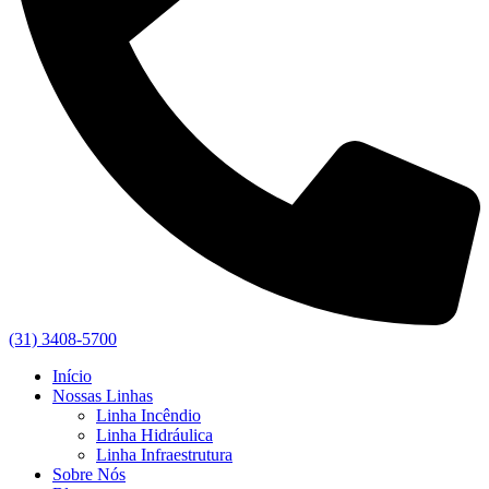
(31) 3408-5700
Início
Nossas Linhas
Linha Incêndio
Linha Hidráulica
Linha Infraestrutura
Sobre Nós