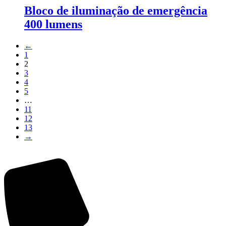
Bloco de iluminação de emergência
400 lumens
←
1
2
3
4
5
…
11
12
13
→