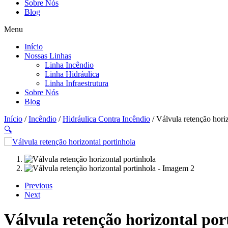
Sobre Nós
Blog
Menu
Início
Nossas Linhas
Linha Incêndio
Linha Hidráulica
Linha Infraestrutura
Sobre Nós
Blog
Início
/
Incêndio
/
Hidráulica Contra Incêndio
/ Válvula retenção horiz
🔍
Previous
Next
Válvula retenção horizontal por