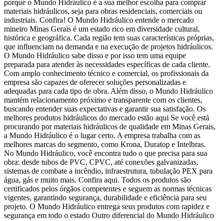
porque o Mundo Hidráulico é a sua melhor escolha para comprar
materiais hidráulicos, seja para obras residenciais, comerciais ou
industriais. Confira! O Mundo Hidráulico entende o mercado
mineiro Minas Gerais é um estado rico em diversidade cultural,
histórica e geográfica. Cada região tem suas características próprias,
que influenciam na demanda e na execução de projetos hidráulicos.
O Mundo Hidráulico sabe disso e por isso tem uma equipe
preparada para atender às necessidades específicas de cada cliente.
Com amplo conhecimento técnico e comercial, os profissionais da
empresa são capazes de oferecer soluções personalizadas e
adequadas para cada tipo de obra. Além disso, o Mundo Hidráulico
mantém relacionamento próximo e transparente com os clientes,
buscando entender suas expectativas e garantir sua satisfação. Os
melhores produtos hidráulicos do mercado estão aqui Se você está
procurando por materiais hidráulicos de qualidade em Minas Gerais,
a Mundo Hidráulico é o lugar certo. A empresa trabalha com as
melhores marcas do segmento, como Krona, Duratop e Intelbras.
No Mundo Hidráulico, você encontra tudo o que precisa para sua
obra: desde tubos de PVC, CPVC, até conexões galvanizadas,
sistemas de combate a incêndio, infraestrutura, tubulação PEX para
água, gás e muito mais. Confira aqui. Todos os produtos são
certificados pelos órgãos competentes e seguem as normas técnicas
vigentes, garantindo segurança, durabilidade e eficiência para seu
projeto. O Mundo Hidráulico entrega seus produtos com rapidez e
segurança em todo o estado Outro diferencial do Mundo Hidráulico