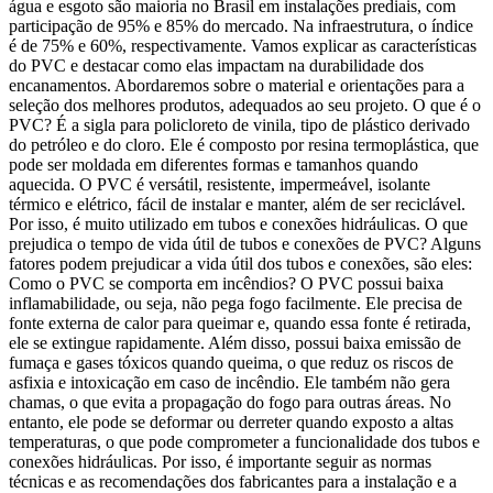
água e esgoto são maioria no Brasil em instalações prediais, com
participação de 95% e 85% do mercado. Na infraestrutura, o índice
é de 75% e 60%, respectivamente. Vamos explicar as características
do PVC e destacar como elas impactam na durabilidade dos
encanamentos. Abordaremos sobre o material e orientações para a
seleção dos melhores produtos, adequados ao seu projeto. O que é o
PVC? É a sigla para policloreto de vinila, tipo de plástico derivado
do petróleo e do cloro. Ele é composto por resina termoplástica, que
pode ser moldada em diferentes formas e tamanhos quando
aquecida. O PVC é versátil, resistente, impermeável, isolante
térmico e elétrico, fácil de instalar e manter, além de ser reciclável.
Por isso, é muito utilizado em tubos e conexões hidráulicas. O que
prejudica o tempo de vida útil de tubos e conexões de PVC? Alguns
fatores podem prejudicar a vida útil dos tubos e conexões, são eles:
Como o PVC se comporta em incêndios? O PVC possui baixa
inflamabilidade, ou seja, não pega fogo facilmente. Ele precisa de
fonte externa de calor para queimar e, quando essa fonte é retirada,
ele se extingue rapidamente. Além disso, possui baixa emissão de
fumaça e gases tóxicos quando queima, o que reduz os riscos de
asfixia e intoxicação em caso de incêndio. Ele também não gera
chamas, o que evita a propagação do fogo para outras áreas. No
entanto, ele pode se deformar ou derreter quando exposto a altas
temperaturas, o que pode comprometer a funcionalidade dos tubos e
conexões hidráulicas. Por isso, é importante seguir as normas
técnicas e as recomendações dos fabricantes para a instalação e a