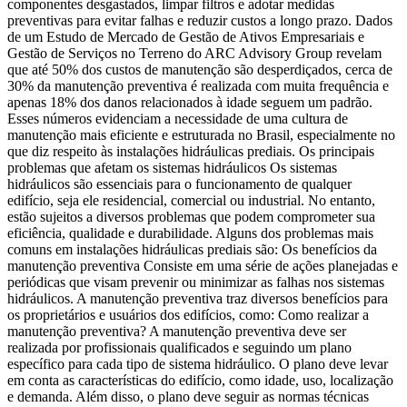
componentes desgastados, limpar filtros e adotar medidas
preventivas para evitar falhas e reduzir custos a longo prazo. Dados
de um Estudo de Mercado de Gestão de Ativos Empresariais e
Gestão de Serviços no Terreno do ARC Advisory Group revelam
que até 50% dos custos de manutenção são desperdiçados, cerca de
30% da manutenção preventiva é realizada com muita frequência e
apenas 18% dos danos relacionados à idade seguem um padrão.
Esses números evidenciam a necessidade de uma cultura de
manutenção mais eficiente e estruturada no Brasil, especialmente no
que diz respeito às instalações hidráulicas prediais. Os principais
problemas que afetam os sistemas hidráulicos Os sistemas
hidráulicos são essenciais para o funcionamento de qualquer
edifício, seja ele residencial, comercial ou industrial. No entanto,
estão sujeitos a diversos problemas que podem comprometer sua
eficiência, qualidade e durabilidade. Alguns dos problemas mais
comuns em instalações hidráulicas prediais são: Os benefícios da
manutenção preventiva Consiste em uma série de ações planejadas e
periódicas que visam prevenir ou minimizar as falhas nos sistemas
hidráulicos. A manutenção preventiva traz diversos benefícios para
os proprietários e usuários dos edifícios, como: Como realizar a
manutenção preventiva? A manutenção preventiva deve ser
realizada por profissionais qualificados e seguindo um plano
específico para cada tipo de sistema hidráulico. O plano deve levar
em conta as características do edifício, como idade, uso, localização
e demanda. Além disso, o plano deve seguir as normas técnicas