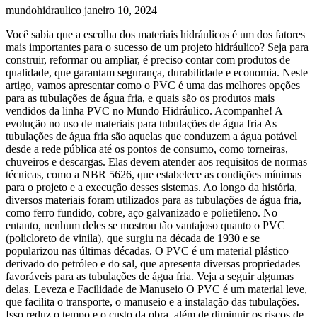
mundohidraulico
janeiro 10, 2024
Você sabia que a escolha dos materiais hidráulicos é um dos fatores
mais importantes para o sucesso de um projeto hidráulico? Seja para
construir, reformar ou ampliar, é preciso contar com produtos de
qualidade, que garantam segurança, durabilidade e economia. Neste
artigo, vamos apresentar como o PVC é uma das melhores opções
para as tubulações de água fria, e quais são os produtos mais
vendidos da linha PVC no Mundo Hidráulico. Acompanhe! A
evolução no uso de materiais para tubulações de água fria As
tubulações de água fria são aquelas que conduzem a água potável
desde a rede pública até os pontos de consumo, como torneiras,
chuveiros e descargas. Elas devem atender aos requisitos de normas
técnicas, como a NBR 5626, que estabelece as condições mínimas
para o projeto e a execução desses sistemas. Ao longo da história,
diversos materiais foram utilizados para as tubulações de água fria,
como ferro fundido, cobre, aço galvanizado e polietileno. No
entanto, nenhum deles se mostrou tão vantajoso quanto o PVC
(policloreto de vinila), que surgiu na década de 1930 e se
popularizou nas últimas décadas. O PVC é um material plástico
derivado do petróleo e do sal, que apresenta diversas propriedades
favoráveis para as tubulações de água fria. Veja a seguir algumas
delas. Leveza e Facilidade de Manuseio O PVC é um material leve,
que facilita o transporte, o manuseio e a instalação das tubulações.
Isso reduz o tempo e o custo da obra, além de diminuir os riscos de