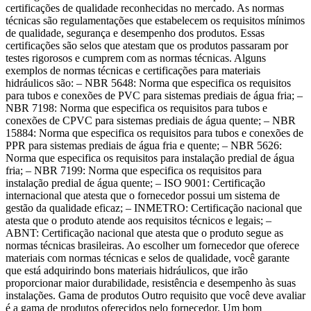
certificações de qualidade reconhecidas no mercado. As normas
técnicas são regulamentações que estabelecem os requisitos mínimos
de qualidade, segurança e desempenho dos produtos. Essas
certificações são selos que atestam que os produtos passaram por
testes rigorosos e cumprem com as normas técnicas. Alguns
exemplos de normas técnicas e certificações para materiais
hidráulicos são: – NBR 5648: Norma que especifica os requisitos
para tubos e conexões de PVC para sistemas prediais de água fria; –
NBR 7198: Norma que especifica os requisitos para tubos e
conexões de CPVC para sistemas prediais de água quente; – NBR
15884: Norma que especifica os requisitos para tubos e conexões de
PPR para sistemas prediais de água fria e quente; – NBR 5626:
Norma que especifica os requisitos para instalação predial de água
fria; – NBR 7199: Norma que especifica os requisitos para
instalação predial de água quente; – ISO 9001: Certificação
internacional que atesta que o fornecedor possui um sistema de
gestão da qualidade eficaz; – INMETRO: Certificação nacional que
atesta que o produto atende aos requisitos técnicos e legais; –
ABNT: Certificação nacional que atesta que o produto segue as
normas técnicas brasileiras. Ao escolher um fornecedor que oferece
materiais com normas técnicas e selos de qualidade, você garante
que está adquirindo bons materiais hidráulicos, que irão
proporcionar maior durabilidade, resistência e desempenho às suas
instalações. Gama de produtos Outro requisito que você deve avaliar
é a gama de produtos oferecidos pelo fornecedor. Um bom