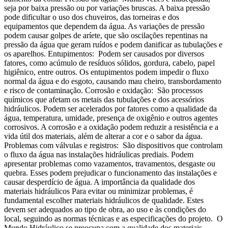
seja por baixa pressão ou por variações bruscas. A baixa pressão
pode dificultar o uso dos chuveiros, das torneiras e dos
equipamentos que dependem da água. As variações de pressão
podem causar golpes de aríete, que são oscilações repentinas na
pressão da água que geram ruídos e podem danificar as tubulações e
os aparelhos. Entupimentos: Podem ser causados por diversos
fatores, como acúmulo de resíduos sólidos, gordura, cabelo, papel
higiênico, entre outros. Os entupimentos podem impedir o fluxo
normal da água e do esgoto, causando mau cheiro, transbordamento
e risco de contaminação. Corrosão e oxidação: São processos
químicos que afetam os metais das tubulações e dos acessórios
hidráulicos. Podem ser acelerados por fatores como a qualidade da
água, temperatura, umidade, presença de oxigênio e outros agentes
corrosivos. A corrosão e a oxidação podem reduzir a resistência e a
vida útil dos materiais, além de alterar a cor e o sabor da água.
Problemas com válvulas e registros: São dispositivos que controlam
o fluxo da água nas instalações hidráulicas prediais. Podem
apresentar problemas como vazamentos, travamentos, desgaste ou
quebra. Esses podem prejudicar o funcionamento das instalações e
causar desperdício de água. A importância da qualidade dos
materiais hidráulicos Para evitar ou minimizar problemas, é
fundamental escolher materiais hidráulicos de qualidade. Estes
devem ser adequados ao tipo de obra, ao uso e às condições do
local, seguindo as normas técnicas e as especificações do projeto. O
Mundo Hidráulico se preocupa com a qualidade dos materiais