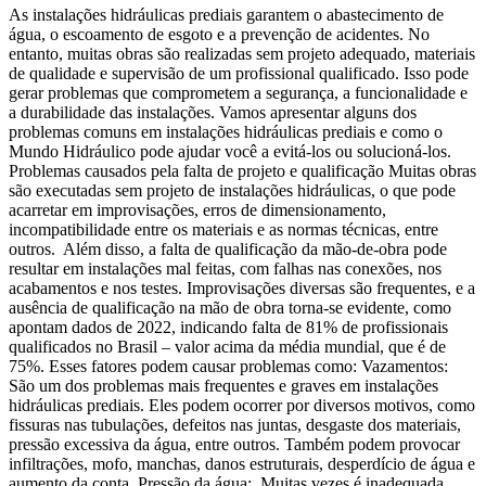
As instalações hidráulicas prediais garantem o abastecimento de
água, o escoamento de esgoto e a prevenção de acidentes. No
entanto, muitas obras são realizadas sem projeto adequado, materiais
de qualidade e supervisão de um profissional qualificado. Isso pode
gerar problemas que comprometem a segurança, a funcionalidade e
a durabilidade das instalações. Vamos apresentar alguns dos
problemas comuns em instalações hidráulicas prediais e como o
Mundo Hidráulico pode ajudar você a evitá-los ou solucioná-los.
Problemas causados pela falta de projeto e qualificação Muitas obras
são executadas sem projeto de instalações hidráulicas, o que pode
acarretar em improvisações, erros de dimensionamento,
incompatibilidade entre os materiais e as normas técnicas, entre
outros. Além disso, a falta de qualificação da mão-de-obra pode
resultar em instalações mal feitas, com falhas nas conexões, nos
acabamentos e nos testes. Improvisações diversas são frequentes, e a
ausência de qualificação na mão de obra torna-se evidente, como
apontam dados de 2022, indicando falta de 81% de profissionais
qualificados no Brasil – valor acima da média mundial, que é de
75%. Esses fatores podem causar problemas como: Vazamentos:
São um dos problemas mais frequentes e graves em instalações
hidráulicas prediais. Eles podem ocorrer por diversos motivos, como
fissuras nas tubulações, defeitos nas juntas, desgaste dos materiais,
pressão excessiva da água, entre outros. Também podem provocar
infiltrações, mofo, manchas, danos estruturais, desperdício de água e
aumento da conta. Pressão da água: Muitas vezes é inadequada,