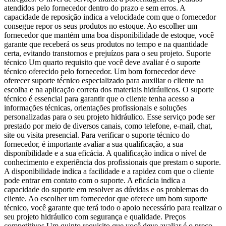
atendidos pelo fornecedor dentro do prazo e sem erros. A
capacidade de reposição indica a velocidade com que o fornecedor
consegue repor os seus produtos no estoque. Ao escolher um
fornecedor que mantém uma boa disponibilidade de estoque, você
garante que receberá os seus produtos no tempo e na quantidade
certa, evitando transtornos e prejuízos para o seu projeto. Suporte
técnico Um quarto requisito que você deve avaliar é o suporte
técnico oferecido pelo fornecedor. Um bom fornecedor deve
oferecer suporte técnico especializado para auxiliar o cliente na
escolha e na aplicação correta dos materiais hidráulicos. O suporte
técnico é essencial para garantir que o cliente tenha acesso a
informações técnicas, orientações profissionais e soluções
personalizadas para o seu projeto hidráulico. Esse serviço pode ser
prestado por meio de diversos canais, como telefone, e-mail, chat,
site ou visita presencial. Para verificar o suporte técnico do
fornecedor, é importante avaliar a sua qualificação, a sua
disponibilidade e a sua eficácia. A qualificação indica o nível de
conhecimento e experiência dos profissionais que prestam o suporte.
A disponibilidade indica a facilidade e a rapidez com que o cliente
pode entrar em contato com o suporte. A eficácia indica a
capacidade do suporte em resolver as dúvidas e os problemas do
cliente. Ao escolher um fornecedor que oferece um bom suporte
técnico, você garante que terá todo o apoio necessário para realizar o
seu projeto hidráulico com segurança e qualidade. Preços
competitivos Um quinto requisito que você deve avaliar é o preço