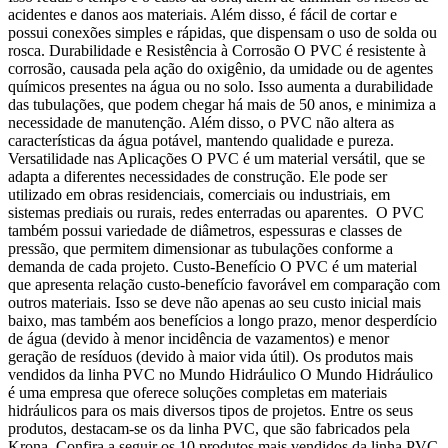
acidentes e danos aos materiais. Além disso, é fácil de cortar e
possui conexões simples e rápidas, que dispensam o uso de solda ou
rosca. Durabilidade e Resistência à Corrosão O PVC é resistente à
corrosão, causada pela ação do oxigênio, da umidade ou de agentes
químicos presentes na água ou no solo. Isso aumenta a durabilidade
das tubulações, que podem chegar há mais de 50 anos, e minimiza a
necessidade de manutenção. Além disso, o PVC não altera as
características da água potável, mantendo qualidade e pureza.
Versatilidade nas Aplicações O PVC é um material versátil, que se
adapta a diferentes necessidades de construção. Ele pode ser
utilizado em obras residenciais, comerciais ou industriais, em
sistemas prediais ou rurais, redes enterradas ou aparentes. O PVC
também possui variedade de diâmetros, espessuras e classes de
pressão, que permitem dimensionar as tubulações conforme a
demanda de cada projeto. Custo-Benefício O PVC é um material
que apresenta relação custo-benefício favorável em comparação com
outros materiais. Isso se deve não apenas ao seu custo inicial mais
baixo, mas também aos benefícios a longo prazo, menor desperdício
de água (devido à menor incidência de vazamentos) e menor
geração de resíduos (devido à maior vida útil). Os produtos mais
vendidos da linha PVC no Mundo Hidráulico O Mundo Hidráulico
é uma empresa que oferece soluções completas em materiais
hidráulicos para os mais diversos tipos de projetos. Entre os seus
produtos, destacam-se os da linha PVC, que são fabricados pela
Krona. Confira a seguir os 10 produtos mais vendidos da linha PVC