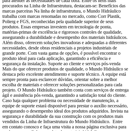
para atender às necessidades de cada obra. Entre os itens mais
procurados na Linha de Infraestrutura, destacam-se: Benefícios das
marcas parceiras Na linha de infraestrutura, o Mundo Hidráulico
trabalha com marcas renomadas no mercado, como Corr Plastik,
Polierg e FGS, reconhecidas pela qualidade superior de seus
produtos. Essas empresas investem em tecnologia de ponta,
matérias-primas de excelência e rigorosos controles de qualidade,
assegurando a durabilidade e desempenho dos materiais hidráulicos.
Além disso, oferecem soluções inovadoras e adequadas a diferentes
necessidades, desde obras residenciais a projetos industriais de
grande porte. Com vasta gama de opções, é possível encontrar o
produto ideal para cada aplicação, garantindo a eficiência e
segurança da instalação. Suporte ao cliente e serviços pós-venda
Mais do que oferecer produtos de qualidade, o Mundo Hidráulico se
destaca pelo excelente atendimento e suporte técnico. A equipe está
sempre pronta para esclarecer dúvidas, orientar sobre a melhor
escolha de materiais e oferecer soluções personalizadas para cada
projeto. O Mundo Hidráulico também conta com serviços de entrega
ágil e assistência pós-venda, garantindo a satisfação total do cliente.
Caso haja qualquer problema ou necessidade de manutenção, a
equipe de suporte estará disponível para prestar o auxílio necessário,
assegurando o desempenho ideal dos produtos adquiridos. Invista na
segurança e durabilidade da sua construção com os produtos mais
vendidos da Linha de Infraestrutura do Mundo Hidráulico. Entre
em contato conosco e faça uma visita a nossa página exclusiva para