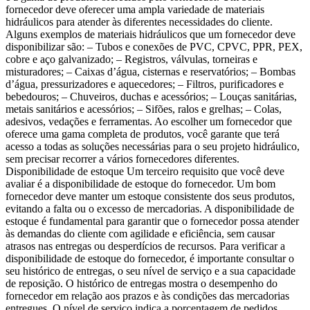
fornecedor deve oferecer uma ampla variedade de materiais
hidráulicos para atender às diferentes necessidades do cliente.
Alguns exemplos de materiais hidráulicos que um fornecedor deve
disponibilizar são: – Tubos e conexões de PVC, CPVC, PPR, PEX,
cobre e aço galvanizado; – Registros, válvulas, torneiras e
misturadores; – Caixas d’água, cisternas e reservatórios; – Bombas
d’água, pressurizadores e aquecedores; – Filtros, purificadores e
bebedouros; – Chuveiros, duchas e acessórios; – Louças sanitárias,
metais sanitários e acessórios; – Sifões, ralos e grelhas; – Colas,
adesivos, vedações e ferramentas. Ao escolher um fornecedor que
oferece uma gama completa de produtos, você garante que terá
acesso a todas as soluções necessárias para o seu projeto hidráulico,
sem precisar recorrer a vários fornecedores diferentes.
Disponibilidade de estoque Um terceiro requisito que você deve
avaliar é a disponibilidade de estoque do fornecedor. Um bom
fornecedor deve manter um estoque consistente dos seus produtos,
evitando a falta ou o excesso de mercadorias. A disponibilidade de
estoque é fundamental para garantir que o fornecedor possa atender
às demandas do cliente com agilidade e eficiência, sem causar
atrasos nas entregas ou desperdícios de recursos. Para verificar a
disponibilidade de estoque do fornecedor, é importante consultar o
seu histórico de entregas, o seu nível de serviço e a sua capacidade
de reposição. O histórico de entregas mostra o desempenho do
fornecedor em relação aos prazos e às condições das mercadorias
entregues. O nível de serviço indica a porcentagem de pedidos