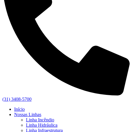
(31) 3408-5700
Início
Nossas Linhas
Linha Incêndio
Linha Hidráulica
Linha Infraestrutura