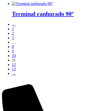
Terminal ranhurado 90º
←
1
2
3
…
8
9
10
11
12
13
→