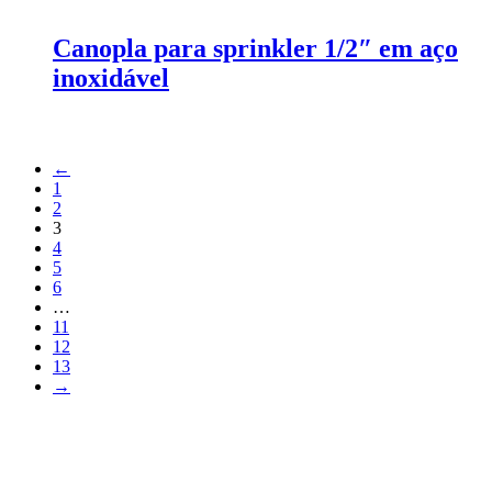
Canopla para sprinkler 1/2″ em aço
inoxidável
←
1
2
3
4
5
6
…
11
12
13
→